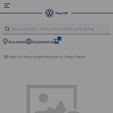
0
Nova Serrana
Entre/registre-se
/
Peças VW
/
Busca Simplificada
/
Peças por Código Original