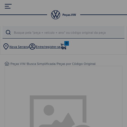
0
Nova Serrana
Entre/registre-se
/
Peças VW
/
Busca Simplificada
/
Peças por Código Original