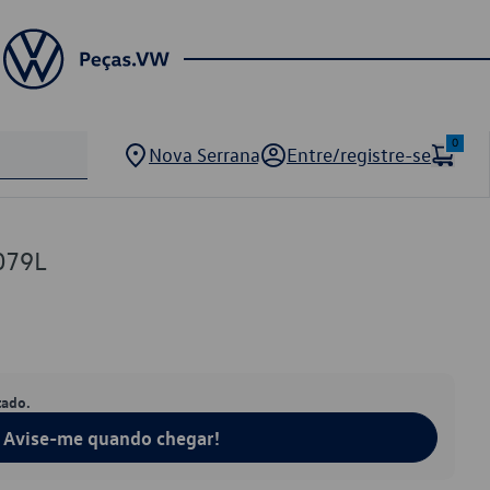
0
Nova Serrana
Entre/registre-se
079L
tado.
Avise-me quando chegar!