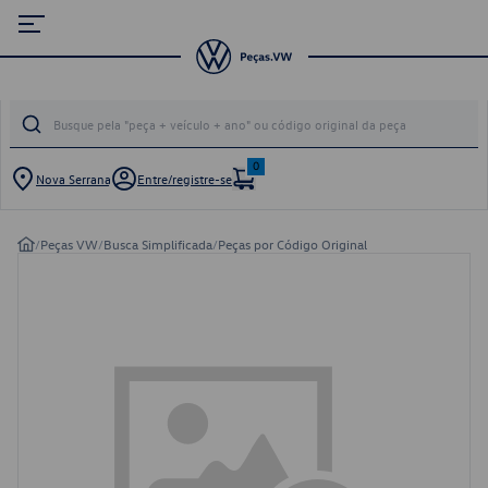
0
Nova Serrana
Entre/registre-se
/
Peças VW
/
Busca Simplificada
/
Peças por Código Original