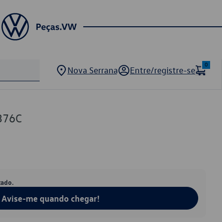
0
Nova Serrana
Entre/registre-se
376C
tado.
Avise-me quando chegar!