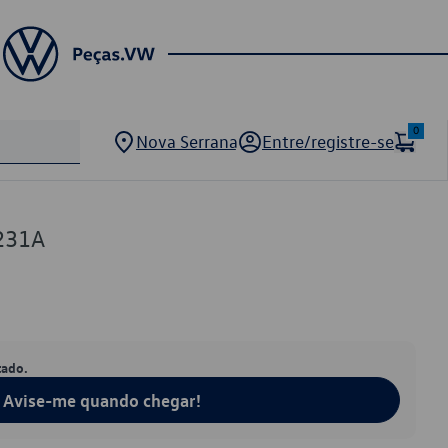
0
Nova Serrana
Entre/registre-se
231A
tado.
Avise-me quando chegar!