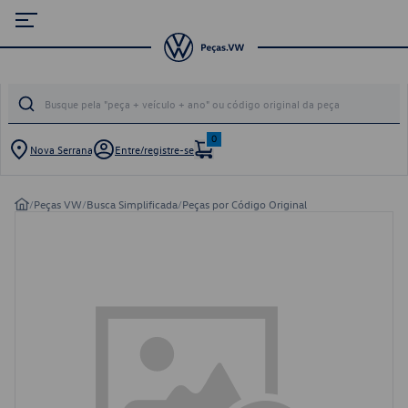
0
Nova Serrana
Entre/registre-se
/
Peças VW
/
Busca Simplificada
/
Peças por Código Original