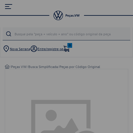
0
Nova Serrana
Entre/registre-se
/
Peças VW
/
Busca Simplificada
/
Peças por Código Original