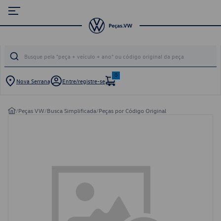
0
Nova Serrana
Entre/registre-se
/
Peças VW
/
Busca Simplificada
/
Peças por Código Original