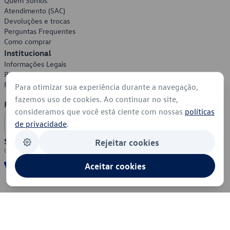
Quem Somos
Atendimento (SAC)
Devoluções e trocas
Perguntas Frequentes
Como comprar
Institucional
Informações Legais
Política de Privacidade
Política de Cookies
Para otimizar sua experiência durante a navegação,
fazemos uso de cookies. Ao continuar no site,
Formas de Pagamento
consideramos que você está ciente com nossas
políticas
de privacidade
.
Segurança
Rejeitar cookies
Aceitar cookies
© 2026 - Volkswagen do Brasil - Todos os direitos reservados