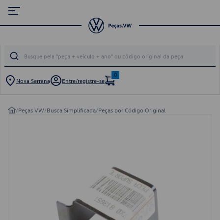
0
Nova Serrana
Entre/registre-se
/
Peças VW
/
Busca Simplificada
/
Peças por Código Original