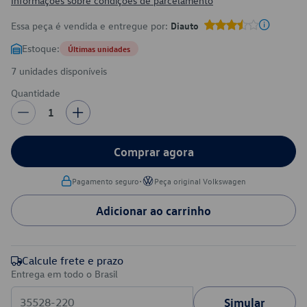
Informações sobre condições de parcelamento
Essa peça é vendida e entregue por:
Diauto
Estoque:
Últimas unidades
7 unidades disponíveis
Quantidade
1
Comprar agora
•
Pagamento seguro
Peça original Volkswagen
Adicionar ao carrinho
Calcule frete e prazo
Entrega em todo o Brasil
Simular