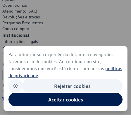
Quem Somos
Atendimento (SAC)
Devoluções e trocas
Perguntas Frequentes
Como comprar
Institucional
Informações Legais
Política de Privacidade
Política de Cookies
Para otimizar sua experiência durante a navegação,
fazemos uso de cookies. Ao continuar no site,
Formas de Pagamento
consideramos que você está ciente com nossas
políticas
de privacidade
.
Segurança
Rejeitar cookies
Aceitar cookies
© 2026 - Volkswagen do Brasil - Todos os direitos reservados