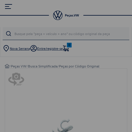
0
Nova Serrana
Entre/registre-se
/
Peças VW
/
Busca Simplificada
/
Peças por Código Original