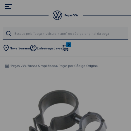
0
Nova Serrana
Entre/registre-se
/
Peças VW
/
Busca Simplificada
/
Peças por Código Original