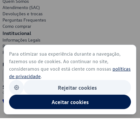
Quem Somos
Atendimento (SAC)
Devoluções e trocas
Perguntas Frequentes
Como comprar
Institucional
Informações Legais
Política de Privacidade
Política de Cookies
Para otimizar sua experiência durante a navegação,
fazemos uso de cookies. Ao continuar no site,
Formas de Pagamento
consideramos que você está ciente com nossas
políticas
de privacidade
.
Segurança
Rejeitar cookies
Aceitar cookies
© 2026 - Volkswagen do Brasil - Todos os direitos reservados