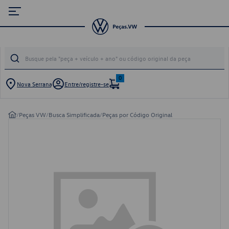
0
Nova Serrana
Entre/registre-se
/
Peças VW
/
Busca Simplificada
/
Peças por Código Original