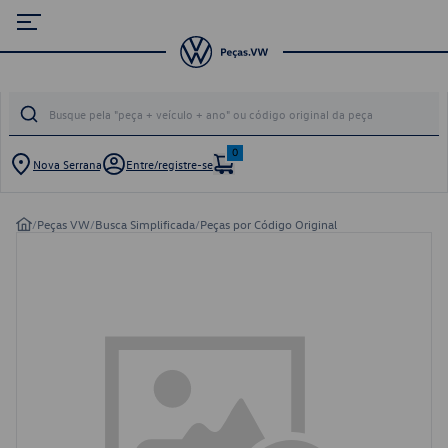
0
Nova Serrana
Entre/registre-se
/
Peças VW
/
Busca Simplificada
/
Peças por Código Original