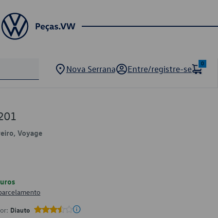
0
Nova Serrana
Entre/registre-se
201
veiro, Voyage
uros
 parcelamento
por:
Diauto