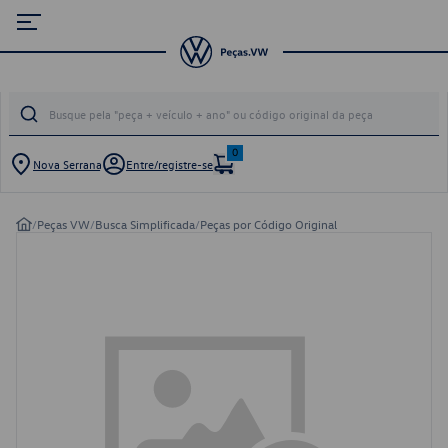
0
Nova Serrana
Entre/registre-se
/
Peças VW
/
Busca Simplificada
/
Peças por Código Original