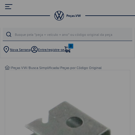
0
Nova Serrana
Entre/registre-se
/
Peças VW
/
Busca Simplificada
/
Peças por Código Original