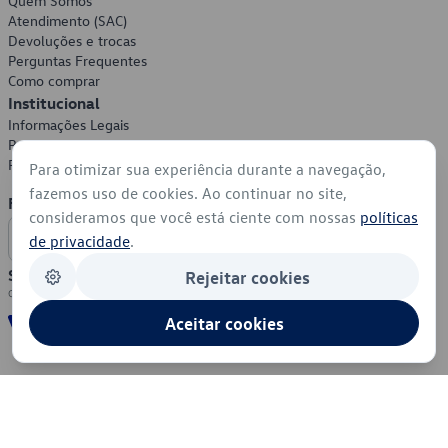
Quem Somos
Atendimento (SAC)
Devoluções e trocas
Perguntas Frequentes
Como comprar
Institucional
Informações Legais
Política de Privacidade
Política de Cookies
Para otimizar sua experiência durante a navegação,
fazemos uso de cookies. Ao continuar no site,
Formas de Pagamento
consideramos que você está ciente com nossas
políticas
de privacidade
.
Segurança
Rejeitar cookies
Aceitar cookies
© 2026 - Volkswagen do Brasil - Todos os direitos reservados