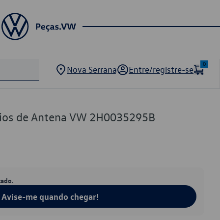
0
Nova Serrana
Entre/registre-se
rbios de Antena VW 2H0035295B
tado.
Avise-me quando chegar!