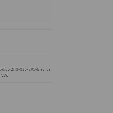
 código 2H0-035-295-B aplica
a VW.