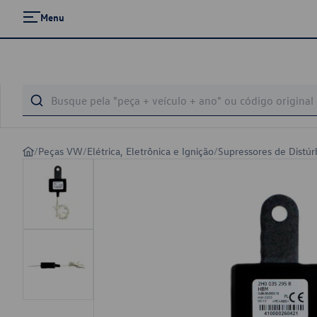
Menu
/
Peças VW
/
Elétrica, Eletrônica e Ignição
/
Supressores de Distúr