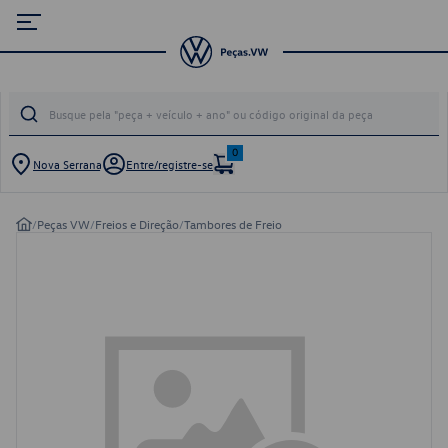
0
Nova Serrana
Entre/registre-se
/
Peças VW
/
Freios e Direção
/
Tambores de Freio