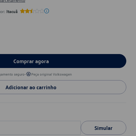
 parcelamento
por:
Itacuã
Comprar agora
•
gamento seguro
Peça original Volkswagen
Adicionar ao carrinho
Simular