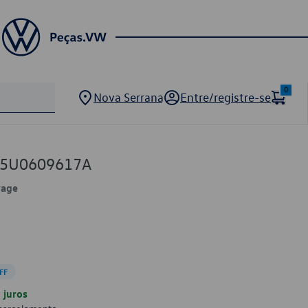
0
Nova Serrana
Entre/registre-se
W 5U0609617A
yage
FF
juros