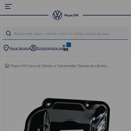
0
Nova Serrana
Entre/registre-se
/
Peças VW
/
Caixa de Câmbio e Transmissão
/
Tampas de Câmbio