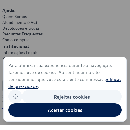
Ajuda
Quem Somos
Atendimento (SAC)
Devoluções e trocas
Perguntas Frequentes
Como comprar
Institucional
Informações Legais
Política de Privacidade
Política de Cookies
Para otimizar sua experiência durante a navegação,
fazemos uso de cookies. Ao continuar no site,
Formas de Pagamento
consideramos que você está ciente com nossas
políticas
de privacidade
.
Segurança
Rejeitar cookies
Aceitar cookies