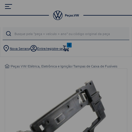
0
Nova Serrana
Entre/registre-se
/
Peças VW
/
Elétrica, Eletrônica e Ignição
/
Tampas de Caixa de Fusíveis