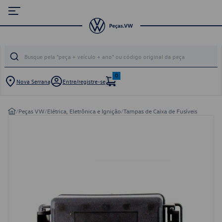
0
Nova Serrana
Entre/registre-se
/
Peças VW
/
Elétrica, Eletrônica e Ignição
/
Tampas de Caixa de Fusíveis