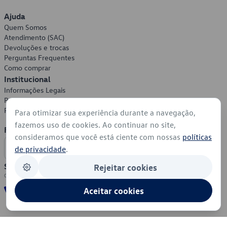
Ajuda
Quem Somos
Atendimento (SAC)
Devoluções e trocas
Perguntas Frequentes
Como comprar
Institucional
Informações Legais
Política de Privacidade
Política de Cookies
Para otimizar sua experiência durante a navegação,
fazemos uso de cookies. Ao continuar no site,
Formas de Pagamento
consideramos que você está ciente com nossas
políticas
de privacidade
.
Segurança
Rejeitar cookies
Aceitar cookies