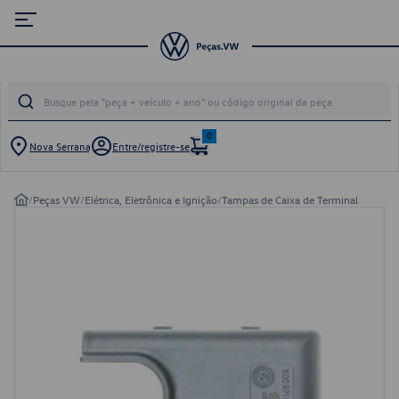
0
Nova Serrana
Entre/registre-se
/
Peças VW
/
Elétrica, Eletrônica e Ignição
/
Tampas de Caixa de Terminal