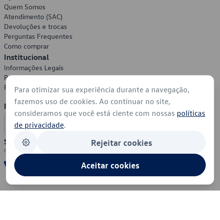
Quem Somos
Atendimento (SAC)
Devoluções e trocas
Perguntas Frequentes
Como comprar
Institucional
Informações Legais
Política de Privacidade
Política de Cookies
Para otimizar sua experiência durante a navegação,
fazemos uso de cookies. Ao continuar no site,
Formas de Pagamento
consideramos que você está ciente com nossas
políticas
de privacidade
.
Segurança
Rejeitar cookies
Aceitar cookies
© 2026 - Volkswagen do Brasil - Todos os direitos reservados