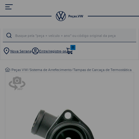
0
Nova Serrana
Entre/registre-se
/
Peças VW
/
Sistema de Arrefecimento
/
Tampas de Carcaça de Termostática