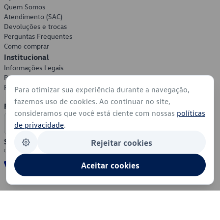
Quem Somos
Atendimento (SAC)
Devoluções e trocas
Perguntas Frequentes
Como comprar
Institucional
Informações Legais
Política de Privacidade
Política de Cookies
Para otimizar sua experiência durante a navegação,
fazemos uso de cookies. Ao continuar no site,
Formas de Pagamento
consideramos que você está ciente com nossas
políticas
de privacidade
.
Segurança
Rejeitar cookies
Aceitar cookies
© 2026 - Volkswagen do Brasil - Todos os direitos reservados