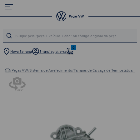
0
Nova Serrana
Entre/registre-se
/
Peças VW
/
Sistema de Arrefecimento
/
Tampas de Carcaça de Termostática