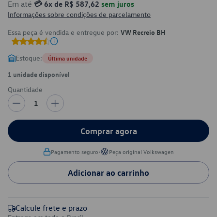
Em até
💳 6x de R$ 587,62
sem juros
Informações sobre condições de parcelamento
Essa peça é vendida e entregue por:
VW Recreio BH
Estoque:
Última unidade
1 unidade disponível
Quantidade
1
Comprar agora
•
Pagamento seguro
Peça original Volkswagen
Adicionar ao carrinho
Calcule frete e prazo