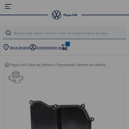
0
Nova Serrana
Entre/registre-se
/
Peças VW
/
Caixa de Câmbio e Transmissão
/
Cárteres de Câmbio