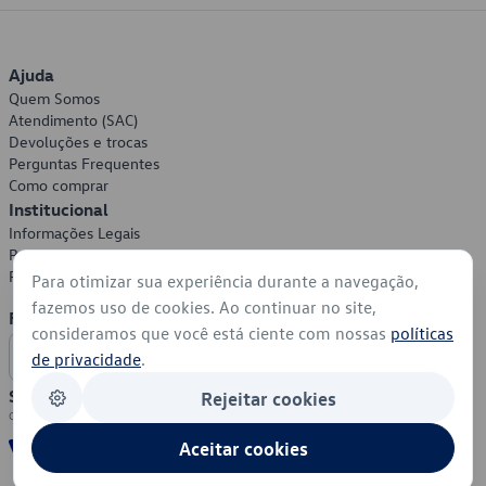
Ajuda
Quem Somos
Atendimento (SAC)
Devoluções e trocas
Perguntas Frequentes
Como comprar
Institucional
Informações Legais
Política de Privacidade
Política de Cookies
Para otimizar sua experiência durante a navegação,
fazemos uso de cookies. Ao continuar no site,
Formas de Pagamento
consideramos que você está ciente com nossas
políticas
de privacidade
.
Segurança
Rejeitar cookies
Aceitar cookies