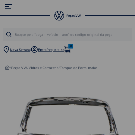
0
Nova Serrana
Entre/registre-se
/
Peças VW
/
Vidros e Carroceria
/
Tampas de Porta-malas