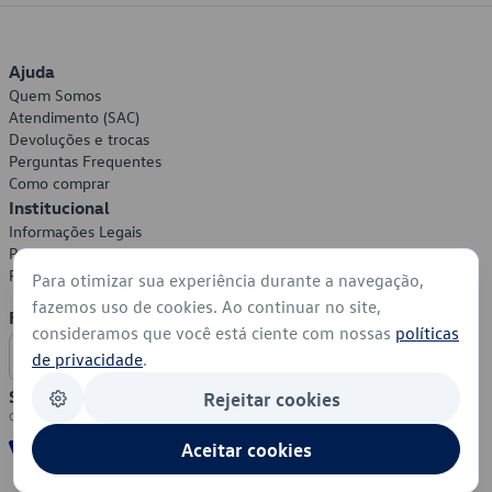
Ajuda
Quem Somos
Atendimento (SAC)
Devoluções e trocas
Perguntas Frequentes
Como comprar
Institucional
Informações Legais
Política de Privacidade
Política de Cookies
Para otimizar sua experiência durante a navegação,
fazemos uso de cookies. Ao continuar no site,
Formas de Pagamento
consideramos que você está ciente com nossas
políticas
de privacidade
.
Segurança
Rejeitar cookies
Aceitar cookies