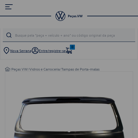
0
Nova Serrana
Entre/registre-se
/
Peças VW
/
Vidros e Carroceria
/
Tampas de Porta-malas