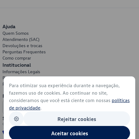
Ajuda
Quem Somos
Atendimento (SAC)
Devoluções e trocas
Perguntas Frequentes
Como comprar
Institucional
Informações Legais
Política de Privacidade
Política de Cookies
Para otimizar sua experiência durante a navegação,
fazemos uso de cookies. Ao continuar no site,
Formas de Pagamento
consideramos que você está ciente com nossas
políticas
de privacidade
.
Segurança
Rejeitar cookies
Aceitar cookies