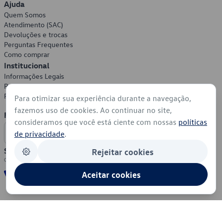
Ajuda
Quem Somos
Atendimento (SAC)
Devoluções e trocas
Perguntas Frequentes
Como comprar
Institucional
Informações Legais
Política de Privacidade
Política de Cookies
Para otimizar sua experiência durante a navegação,
fazemos uso de cookies. Ao continuar no site,
Formas de Pagamento
consideramos que você está ciente com nossas
políticas
de privacidade
.
Segurança
Rejeitar cookies
Aceitar cookies