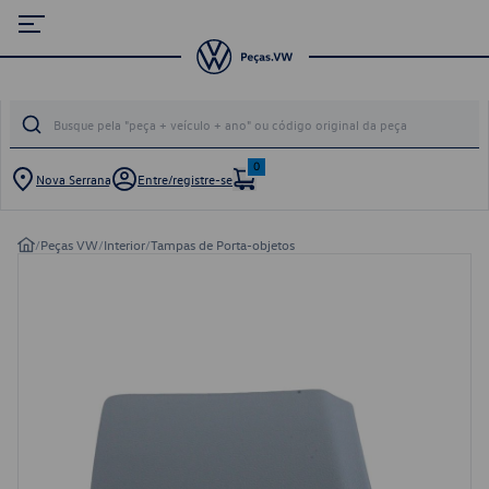
0
Nova Serrana
Entre/registre-se
/
Peças VW
/
Interior
/
Tampas de Porta-objetos