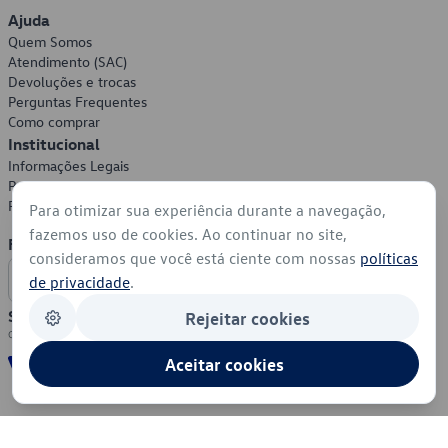
Ajuda
Quem Somos
Atendimento (SAC)
Devoluções e trocas
Perguntas Frequentes
Como comprar
Institucional
Informações Legais
Política de Privacidade
Política de Cookies
Para otimizar sua experiência durante a navegação,
fazemos uso de cookies. Ao continuar no site,
Formas de Pagamento
consideramos que você está ciente com nossas
políticas
de privacidade
.
Segurança
Rejeitar cookies
Aceitar cookies