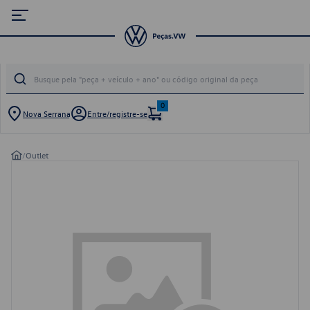
0
Nova Serrana
Entre/registre-se
/
Outlet