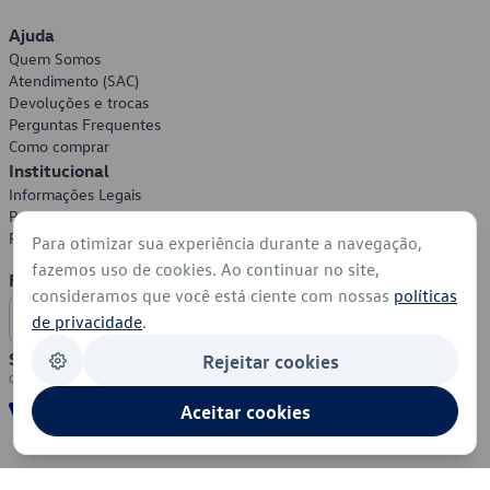
Ajuda
Quem Somos
Atendimento (SAC)
Devoluções e trocas
Perguntas Frequentes
Como comprar
Institucional
Informações Legais
Política de Privacidade
Política de Cookies
Para otimizar sua experiência durante a navegação,
fazemos uso de cookies. Ao continuar no site,
Formas de Pagamento
consideramos que você está ciente com nossas
políticas
de privacidade
.
Segurança
Rejeitar cookies
Aceitar cookies