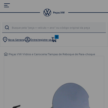
0
Nova Serrana
Entre/registre-se
/
Peças VW
/
Vidros e Carroceria
/
Tampas de Reboque de Para-choque