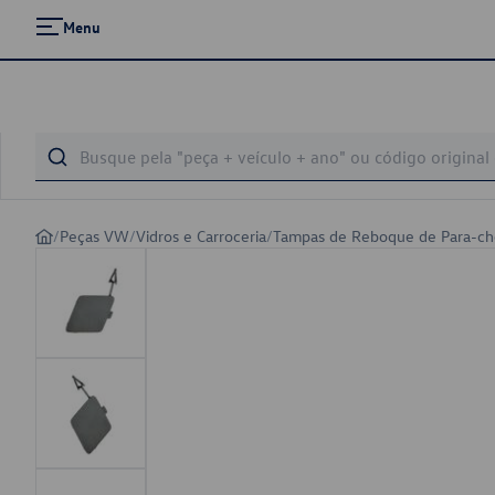
Menu
/
Peças VW
/
Vidros e Carroceria
/
Tampas de Reboque de Para-c