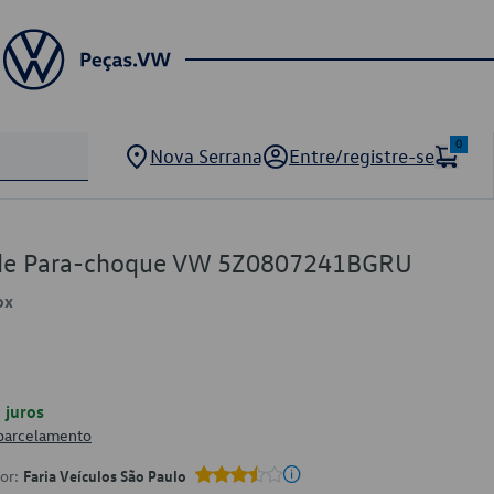
0
Nova Serrana
Entre/registre-se
de Para-choque VW 5Z0807241BGRU
ox
juros
 parcelamento
por:
Faria Veículos São Paulo