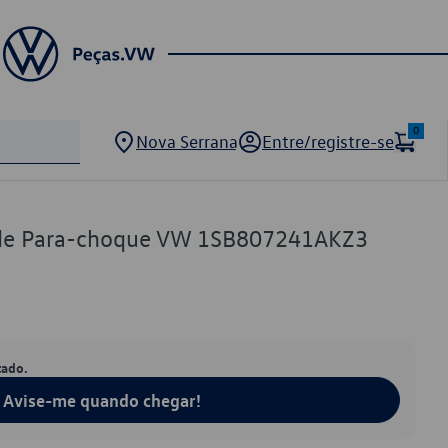
0
Nova Serrana
Entre/registre-se
de Para-choque VW 1SB807241AKZ3
tado.
Avise-me quando chegar!