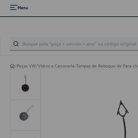
Menu
/
Peças VW
/
Vidros e Carroceria
/
Tampas de Reboque de Para-c