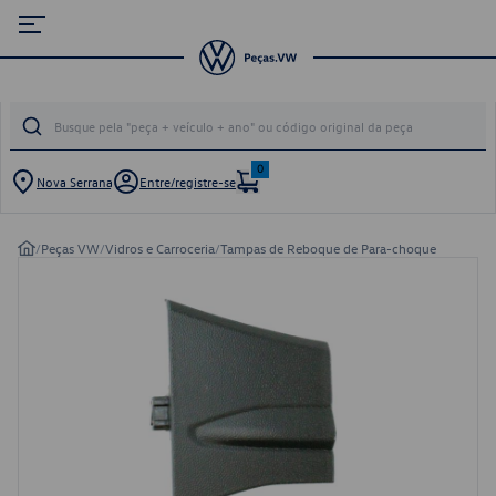
0
Nova Serrana
Entre/registre-se
/
Peças VW
/
Vidros e Carroceria
/
Tampas de Reboque de Para-choque