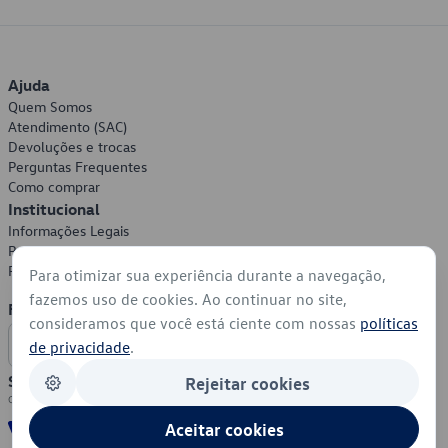
Ajuda
Quem Somos
Atendimento (SAC)
Devoluções e trocas
Perguntas Frequentes
Como comprar
Institucional
Informações Legais
Política de Privacidade
Política de Cookies
Para otimizar sua experiência durante a navegação,
fazemos uso de cookies. Ao continuar no site,
Formas de Pagamento
consideramos que você está ciente com nossas
políticas
de privacidade
.
Segurança
Rejeitar cookies
Aceitar cookies