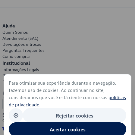
Ajuda
Quem Somos
Atendimento (SAC)
Devoluções e trocas
Perguntas Frequentes
Como comprar
Institucional
Informações Legais
Política de Privacidade
Política de Cookies
Para otimizar sua experiência durante a navegação,
fazemos uso de cookies. Ao continuar no site,
Formas de Pagamento
consideramos que você está ciente com nossas
políticas
de privacidade
.
Segurança
Rejeitar cookies
Aceitar cookies