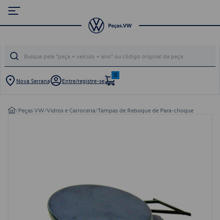
0
Nova Serrana
Entre/registre-se
/
Peças VW
/
Vidros e Carroceria
/
Tampas de Reboque de Para-choque