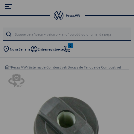
0
Nova Serrana
Entre/registre-se
/
Peças VW
/
Sistema de Combustível
/
Bocais de Tanque de Combustível