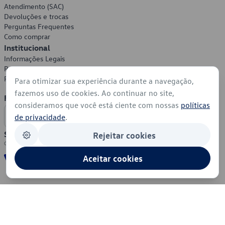
Atendimento (SAC)
Devoluções e trocas
Perguntas Frequentes
Como comprar
Institucional
Informações Legais
Política de Privacidade
Política de Cookies
Para otimizar sua experiência durante a navegação,
fazemos uso de cookies. Ao continuar no site,
Formas de Pagamento
consideramos que você está ciente com nossas
políticas
de privacidade
.
Segurança
Rejeitar cookies
Aceitar cookies
© 2026 - Volkswagen do Brasil - Todos os direitos reservados