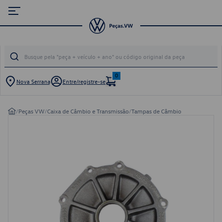
0
Nova Serrana
Entre/registre-se
/
Peças VW
/
Caixa de Câmbio e Transmissão
/
Tampas de Câmbio