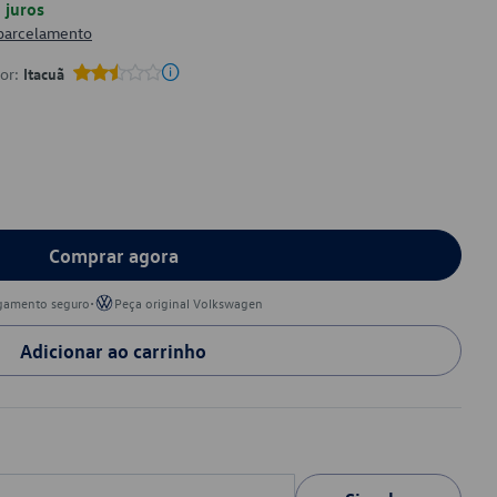
juros
 parcelamento
por:
Itacuã
Comprar agora
•
gamento seguro
Peça original Volkswagen
Adicionar ao carrinho