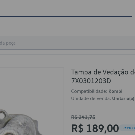
Tampa de Vedação d
7X0301203D
Compatibilidade:
Kombi
Unidade de venda:
Unitário(a)
R$ 241,75
R$ 189,00
-22% O