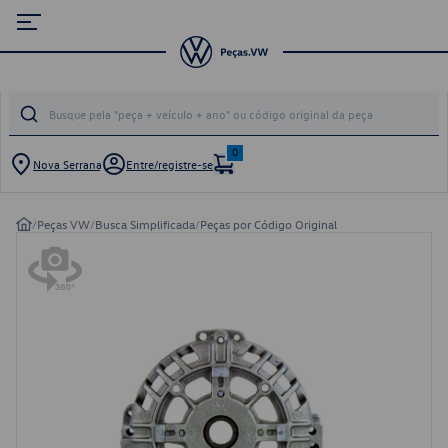
0
Nova Serrana
Entre/registre-se
/
Peças VW
/
Busca Simplificada
/
Peças por Código Original