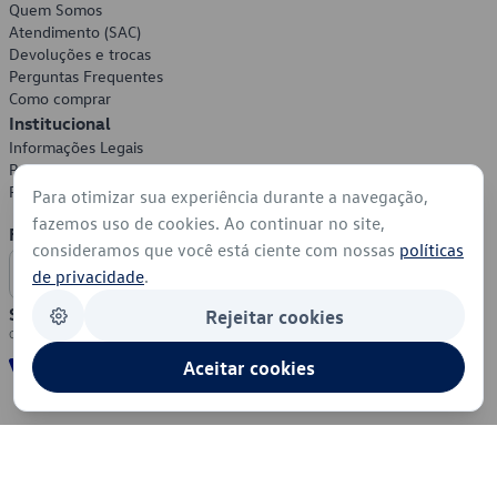
Quem Somos
Atendimento (SAC)
Devoluções e trocas
Perguntas Frequentes
Como comprar
Institucional
Informações Legais
Política de Privacidade
Política de Cookies
Para otimizar sua experiência durante a navegação,
fazemos uso de cookies. Ao continuar no site,
Formas de Pagamento
consideramos que você está ciente com nossas
políticas
de privacidade
.
Segurança
Rejeitar cookies
Aceitar cookies
© 2026 - Volkswagen do Brasil - Todos os direitos reservados