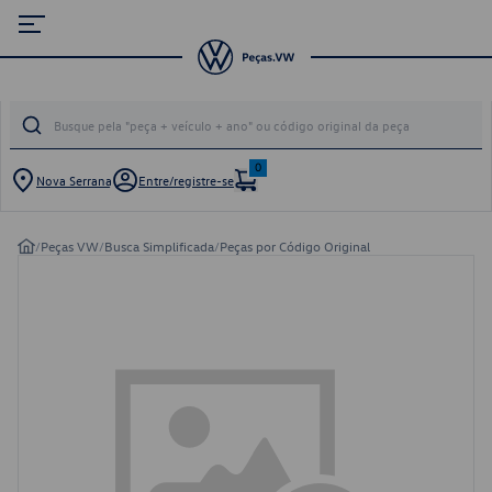
0
Nova Serrana
Entre/registre-se
/
Peças VW
/
Busca Simplificada
/
Peças por Código Original