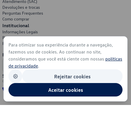
Atendimento (SAC)
Devoluções e trocas
Perguntas Frequentes
Como comprar
Institucional
Informações Legais
Política de Privacidade
Política de Cookies
Para otimizar sua experiência durante a navegação,
fazemos uso de cookies. Ao continuar no site,
Formas de Pagamento
consideramos que você está ciente com nossas
políticas
de privacidade
.
Segurança
Rejeitar cookies
Aceitar cookies
© 2026 - Volkswagen do Brasil - Todos os direitos reservados