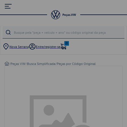
0
Nova Serrana
Entre/registre-se
/
Peças VW
/
Busca Simplificada
/
Peças por Código Original