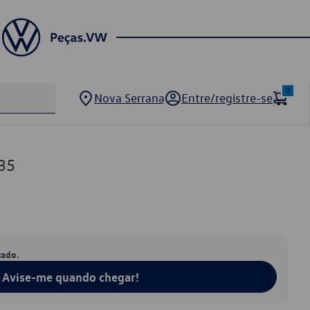
0
Nova Serrana
Entre/registre-se
35
tado.
Avise-me quando chegar!