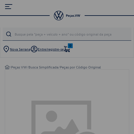
0
Nova Serrana
Entre/registre-se
/
Peças VW
/
Busca Simplificada
/
Peças por Código Original