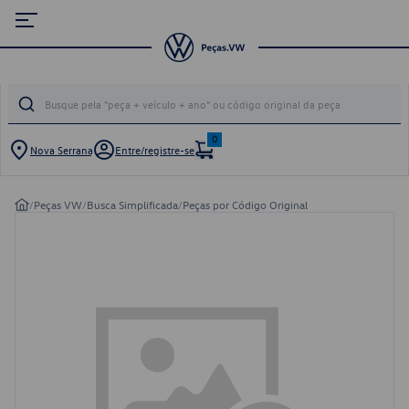
0
Nova Serrana
Entre/registre-se
/
Peças VW
/
Busca Simplificada
/
Peças por Código Original