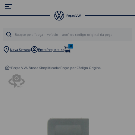
0
Nova Serrana
Entre/registre-se
/
Peças VW
/
Busca Simplificada
/
Peças por Código Original