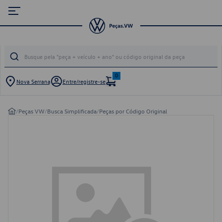
0
Nova Serrana
Entre/registre-se
/
Peças VW
/
Busca Simplificada
/
Peças por Código Original