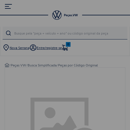
0
Nova Serrana
Entre/registre-se
/
Peças VW
/
Busca Simplificada
/
Peças por Código Original