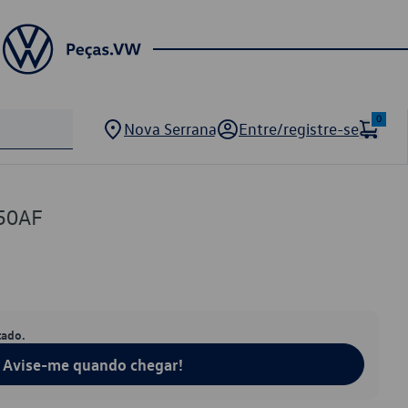
0
Nova Serrana
Entre/registre-se
50AF
tado.
Avise-me quando chegar!