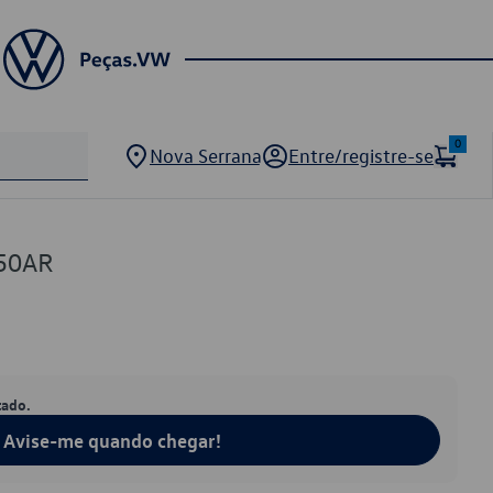
0
Nova Serrana
Entre/registre-se
50AR
tado.
Avise-me quando chegar!